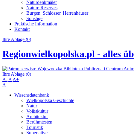
Naturdenkmäler
Nature Reserves
Burgen, Schlösser, Herrenhäuser
Sonstige
Praktische Information
Kontakt
Ihre Ablage (
0
)
Regionwielkopolska.pl - alles ü
Ihre Ablage (
0
)
A-
A
A+
A
Wissensdatenbank
Wielkopolska Geschichte
Natur
Volkskultur
Architektur
Berühmtesten
Touristik
Superlative