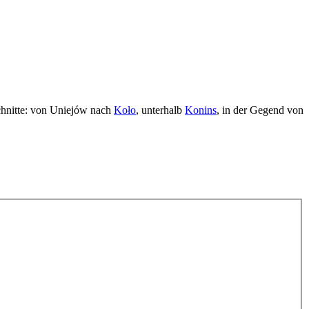
schnitte: von Uniejów nach
Koło
, unterhalb
Konins
, in der Gegend von