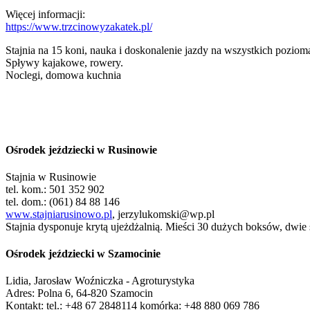
Więcej informacji:
https://www.trzcinowyzakatek.pl/
Stajnia na 15 koni, nauka i doskonalenie jazdy na wszystkich poziom
Spływy kajakowe, rowery.
Noclegi, domowa kuchnia
Ośrodek jeździecki w Rusinowie
Stajnia w Rusinowie
tel. kom.: 501 352 902
tel. dom.: (061) 84 88 146
www.stajniarusinowo.pl
,
jerzylukomski@wp.pl
Stajnia dysponuje krytą ujeżdżalnią. Mieści 30 dużych boksów, dwie s
Ośrodek jeździecki w Szamocinie
Lidia, Jarosław Woźniczka - Agroturystyka
Adres: Polna 6, 64-820 Szamocin
Kontakt: tel.: +48 67 2848114 komórka: +48 880 069 786