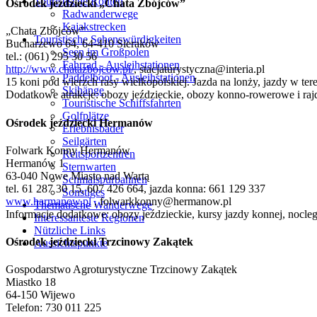
Touristische Routen
Ośrodek jeździecki „Chata Zbójców”
Radwanderwege
Kajakstrecken
„Chata Zbójców”
Touristische Sehenswürdigkeiten
Bucharzewo 64, 64-410 Sieraków
Seen im Großpolen
tel.: (061) 295 30 56
Fahrrad - Ausleihstationen
http://www.chatazbojcow.pl/
,
stacjaturystyczna@interia.pl
Paddelboot - Ausleihstationen
15 koni pod wierzch rasy wielkopolskiej. Jazda na lonży, jazdy w tere
Skihänge
Dodatkowe atrakcje: obozy jeździeckie, obozy konno-rowerowe i ra
Touristische Schiffsfahrten
Golfplätze
Ośrodek jeździecki Hermanów
Erlebnisbäder
Seilgärten
Folwark Konny Hermanów
Reitsportzentren
Hermanów 1
Sternwarten
63-040 Nowe Miasto nad Wartą
Schmalspurbahnen
tel. 61 287 30 15, 607 426 664, jazda konna: 661 129 337
Sonstiges
www.harmanow.pl
,
folwarkkonny@hermanow.pl
Thematische Wanderwege
Informacje dodatkowe: obozy jeździeckie, kursy jazdy konnej, nocleg
Interessanteste Regionen
Nützliche Links
Ośrodek jeździecki Trzcinowy Zakątek
Aussichtspunkte
Gospodarstwo Agroturystyczne Trzcinowy Zakątek
Miastko 18
64-150 Wijewo
Telefon: 730 011 225