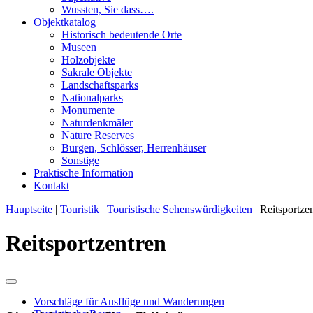
Wussten, Sie dass….
Objektkatalog
Historisch bedeutende Orte
Museen
Holzobjekte
Sakrale Objekte
Landschaftsparks
Nationalparks
Monumente
Naturdenkmäler
Nature Reserves
Burgen, Schlösser, Herrenhäuser
Sonstige
Praktische Information
Kontakt
Hauptseite
|
Touristik
|
Touristische Sehenswürdigkeiten
|
Reitsportze
Reitsportzentren
Vorschläge für Ausflüge und Wanderungen