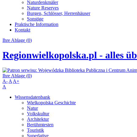
Naturdenkmäler
Nature Reserves
Burgen, Schlösser, Herrenhäuser
Sonstige
Praktische Information
Kontakt
Ihre Ablage (
0
)
Regionwielkopolska.pl - alles ü
Ihre Ablage (
0
)
A-
A
A+
A
Wissensdatenbank
Wielkopolska Geschichte
Natur
Volkskultur
Architektur
Berühmtesten
Touristik
Superlative