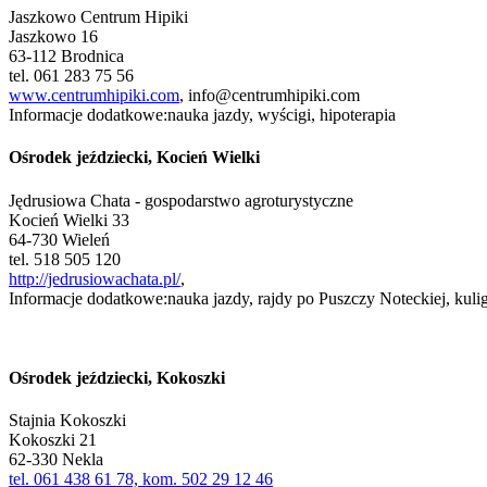
Jaszkowo Centrum Hipiki
Jaszkowo 16
63-112 Brodnica
tel. 061 283 75 56
www.centrumhipiki.com
,
info@centrumhipiki.com
Informacje dodatkowe:nauka jazdy, wyścigi, hipoterapia
Ośrodek jeździecki, Kocień Wielki
Jędrusiowa Chata - gospodarstwo agroturystyczne
Kocień Wielki 33
64-730 Wieleń
tel. 518 505 120
http://jedrusiowachata.pl/
,
Informacje dodatkowe:nauka jazdy, rajdy po Puszczy Noteckiej, kulig
Ośrodek jeździecki, Kokoszki
Stajnia Kokoszki
Kokoszki 21
62-330 Nekla
tel. 061 438 61 78, kom. 502 29 12 46