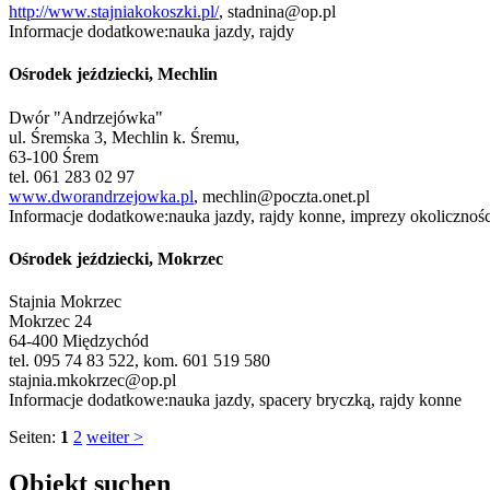
http://www.stajniakokoszki.pl/
,
stadnina@op.pl
Informacje dodatkowe:nauka jazdy, rajdy
Ośrodek jeździecki, Mechlin
Dwór "Andrzejówka"
ul. Śremska 3, Mechlin k. Śremu,
63-100 Śrem
tel. 061 283 02 97
www.dworandrzejowka.pl
,
mechlin@poczta.onet.pl
Informacje dodatkowe:nauka jazdy, rajdy konne, imprezy okolicznoś
Ośrodek jeździecki, Mokrzec
Stajnia Mokrzec
Mokrzec 24
64-400 Międzychód
tel. 095 74 83 522, kom. 601 519 580
stajnia.mkokrzec@op.pl
Informacje dodatkowe:nauka jazdy, spacery bryczką, rajdy konne
Seiten:
1
2
weiter >
Objekt suchen