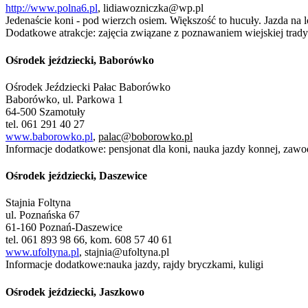
http://www.polna6.pl
,
lidiawozniczka@wp.pl
Jedenaście koni - pod wierzch osiem. Większość to hucuły. Jazda na l
Dodatkowe atrakcje: zajęcia związane z poznawaniem wiejskiej trady
Ośrodek jeździecki, Baborówko
Ośrodek Jeździecki Pałac Baborówko
Baborówko, ul. Parkowa 1
64-500 Szamotuły
tel. 061 291 40 27
www.baborowko.pl
,
palac@boborowko.pl
Informacje dodatkowe: pensjonat dla koni, nauka jazdy konnej, zawo
Ośrodek jeździecki, Daszewice
Stajnia Foltyna
ul. Poznańska 67
61-160 Poznań-Daszewice
tel. 061 893 98 66, kom. 608 57 40 61
www.ufoltyna.pl
,
stajnia@ufoltyna.pl
Informacje dodatkowe:nauka jazdy, rajdy bryczkami, kuligi
Ośrodek jeździecki, Jaszkowo